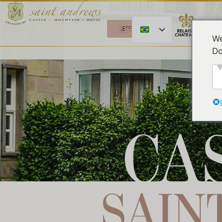
RESERVE
We
Do
CA
SAIN