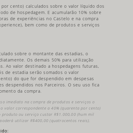
por cento) calculados sobre o valor líquido dos
ríodo de hospedagem. E acumularão 10% sobre
pras de experiências no Castelo e na compra
xperience), bem como de produtos e serviços
lculado sobre o montante das estadias, o
diatamente. Os demais 50% para utilização
s. Ao valor destinado a hospedagens futuras,
is de estadia serão somados o valor
cento) do que for despendido em despesas
res despendidos nos Parceiros. O seu uso fica
momento da compra.
uso imediato na compra de produtos e serviços o
 o valor correspondente a 40% (quarenta por cento)
o produto ou serviço custar R$1.000,00 (hum mil
poderá utilizar R$400,00 (quatrocentos reais).
ido: