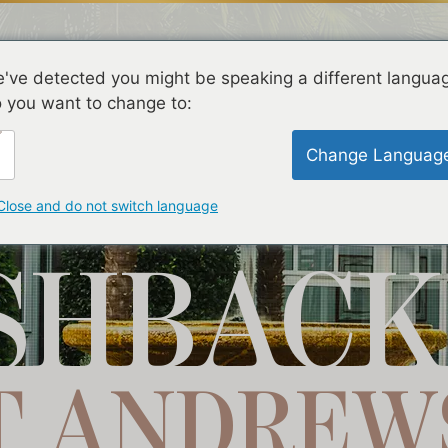
've detected you might be speaking a different langua
O HOTEL
EXPERIÊNCIAS
EVENTOS
TURISMO
 you want to change to:
Change Languag
Close and do not switch language
SHBACK
T ANDREW