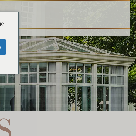
ge.
e
S