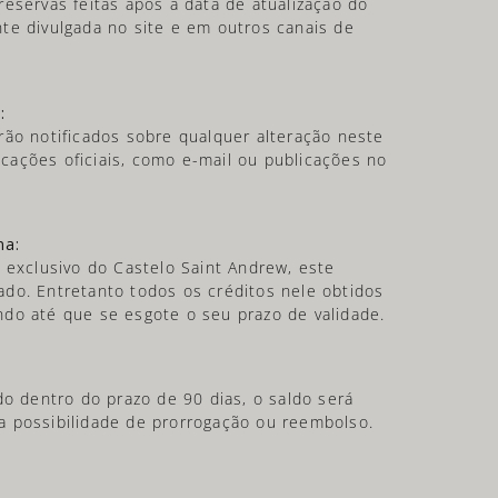
eservas feitas após a data de atualização do
te divulgada no site e em outros canais de
:
rão notificados sobre qualquer alteração neste
ações oficiais, como e-mail ou publicações no
ma:
 exclusivo do Castelo Saint Andrew, este
do. Entretanto todos os créditos nele obtidos
do até que se esgote o seu prazo de validade.
do dentro do prazo de 90 dias, o saldo será
 possibilidade de prorrogação ou reembolso.