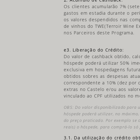
Os clientes acumularão 7% (sete 
gastos em estadia durante o pe
os valores despendidos nas com
de vinhos do TWE(Terroir Wine E
nos Parceiros deste Programa.
e3. Liberação do Crédito:
Do valor de cashback obtido, ca
hóspede poderá utilizar 50% ime
exclusiva em hospedagens futura
obtidos sobres as despesas atua
correspondente a 10% (dez por 
extras no Castelo e/ou aos valo
vinculado ao CPF utilizados no 
OBS: Do valor disponibilizado para 
hóspede poderá utilizar, no máximo,
do preço praticado. Por exemplo se 
reais) o hóspede, para comprá-lo só 
3.1. Da utilização do crédito obt