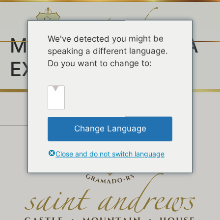
Marcação:
VINDIMA
We've detected you might be
speaking a different language.
EXPERIENCE
Do you want to change to:
Change Language
Close and do not switch language