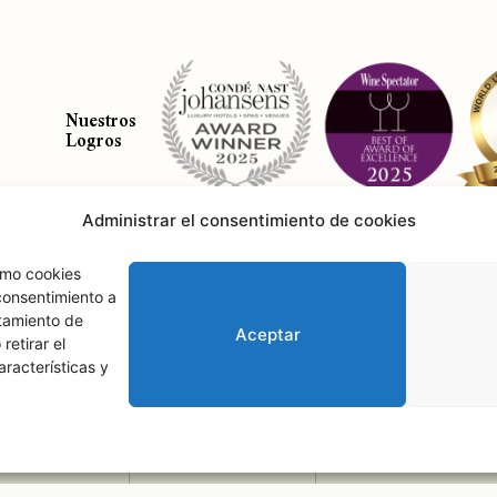
Nuestros
Logros
Administrar el consentimiento de cookies
como cookies
Acerca de las cookies
T
consentimiento a
tamiento de
Aceptar
retirar el
Castillo de Saint Andrews • © 2026 • Todos los derechos reservados.
racterísticas y
2
Adulto
s
,
0
Niño