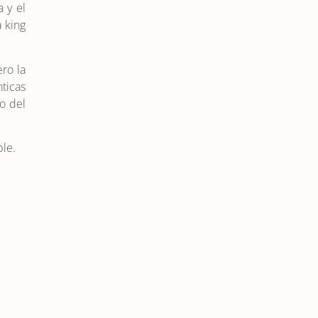
 y el
 king
ro la
nticas
go del
ble.