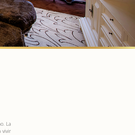
o. La
vivir