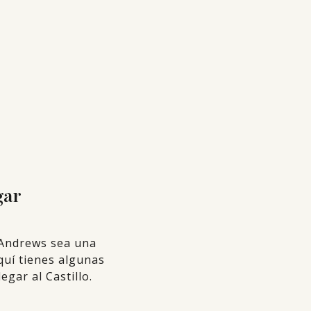
gar
t Andrews sea una
quí tienes algunas
egar al Castillo.